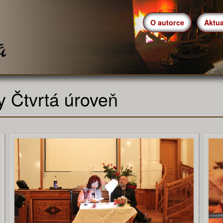
O autorce
Aktua
hy Čtvrtá úroveň