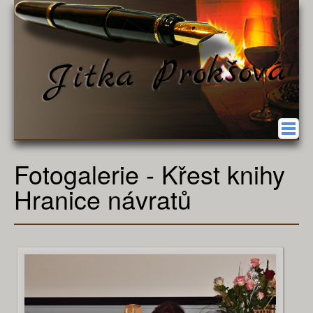
O autorce
Fotogalerie - Křest knihy
Aktuality
Hranice návratů
Bibliografie
Romány
Povídky
Recenze